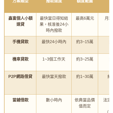
方案類型
撥款速度
額度範圍
（
鑫富個人小額
最快當日得知結
最高6萬元
月利
速貸
果，核准後24小
時內撥款
手機貸款
最快24小時內
約3~15萬
約
機車貸款
1~3個工作天
約3~25萬
約
P2P網路借貸
最快當天撥款
約1~30萬
約1
當鋪借款
數小時內
依典當品價
法定
值而定
（月