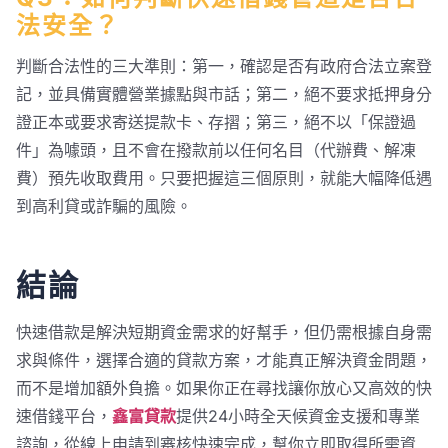
法安全？
判斷合法性的三大準則：第一，確認是否有政府合法立案登
記，並具備實體營業據點與市話；第二，絕不要求抵押身分
證正本或要求寄送提款卡、存摺；第三，絕不以「保證過
件」為噱頭，且不會在撥款前以任何名目（代辦費、解凍
費）預先收取費用。只要把握這三個原則，就能大幅降低遇
到高利貸或詐騙的風險。
結論
快速借款是解決短期資金需求的好幫手，但仍需根據自身需
求與條件，選擇合適的貸款方案，才能真正解決資金問題，
而不是增加額外負擔。如果你正在尋找讓你放心又高效的快
速借錢平台，
鑫富貸款
提供24小時全天候資金支援和專業
諮詢，從線上申請到審核快速完成，幫你立即取得所需資