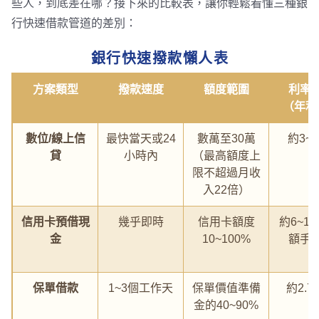
些人，到底差在哪？接下來的比較表，讓你輕鬆看懂三種銀
行快速借款管道的差別：
銀行快速撥款懶人表
方案類型
撥款速度
額度範圍
利率
（年利
數位/線上信
最快當天或24
數萬至30萬
約3~1
貸
小時內
（最高額度上
限不超過月收
入22倍）
信用卡預借現
幾乎即時
信用卡額度
約6~1
金
10~100%
額手
保單借款
1~3個工作天
保單價值準備
約2.7
金的40~90%