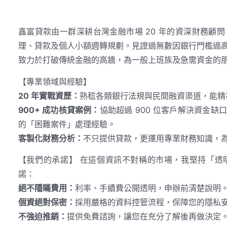
鑫富貸款由一群深耕台灣金融市場 20 年的資深財務顧
理、貸款及個人小額週轉規劃。見證過無數因銀行門檻過
致力於打破傳統金融的高牆，為一般上班族及急需資金的
【專業領域與經驗】
20 年實戰資歷：
熟稔各類銀行法規與民間融資渠道，能精
900+ 成功核貸案例：
協助超過 900 位客戶解決資金
的「困難案件」處理經驗。
客製化財務分析：
不只提供貸款，更運用專業財務知識，
【我們的承諾】 在這個資訊不對稱的市場，我堅持「透
諾：
絕不隱瞞費用：
利率、手續費公開透明，申辦前清楚說明
個資絕對保密：
採用嚴格的資料控管流程，保障您的隱私
不強迫推銷：
提供免費諮詢，讓您在充分了解後再做決定