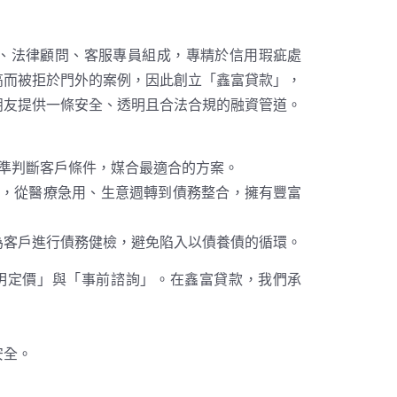
問、法律顧問、客服專員組成，專精於信用瑕疵處
高而被拒於門外的案例，因此創立「鑫富貸款」，
朋友提供一條安全、透明且合法合規的融資管道。
準判斷客戶條件，媒合最適合的方案。
缺口，從醫療急用、生意週轉到債務整合，擁有豐富
為客戶進行債務健檢，避免陷入以債養債的循環。
明定價」與「事前諮詢」。在鑫富貸款，我們承
。
安全。
。