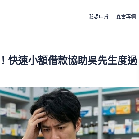
我想申貸
鑫富專欄
單！快速小額借款協助吳先生度過