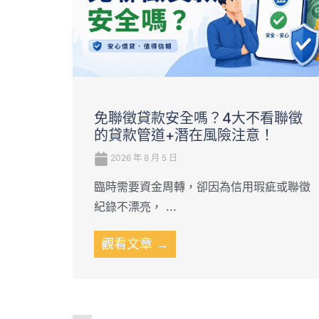
免聯徵貸款安全嗎？4大不看聯徵
的貸款管道+潛在風險注意！
2026 年 8 月 5 日
臨時需要資金周轉，卻因為信用瑕疵或聯徵
紀錄不漂亮， ...
觀看文章 →