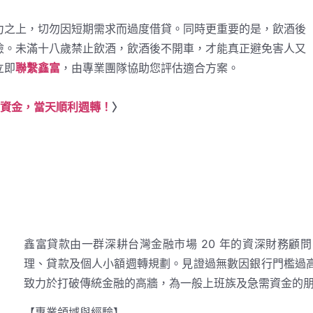
力之上，切勿因短期需求而過度借貸。同時更重要的是，飲酒後
險。未滿十八歲禁止飲酒，飲酒後不開車，才能真正避免害人又
立即
聯繫鑫富
，由專業團隊協助您評估適合方案。
活資金，當天順利週轉！
〉
鑫富貸款由一群深耕台灣金融市場 20 年的資深財務顧
理、貸款及個人小額週轉規劃。見證過無數因銀行門檻過
致力於打破傳統金融的高牆，為一般上班族及急需資金的
【專業領域與經驗】