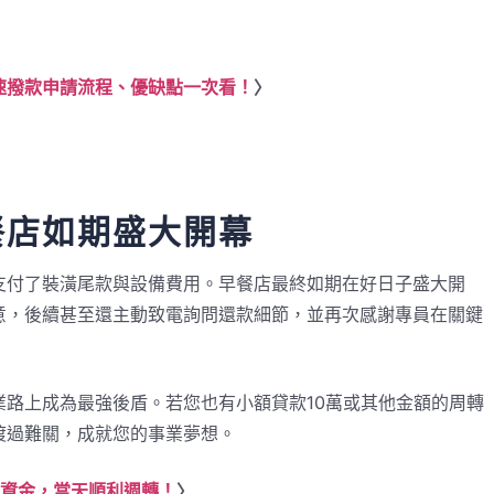
速撥款申請流程、優缺點一次看！
〉
餐店如期盛大開幕
立刻支付了裝潢尾款與設備費用。早餐店最終如期在好日子盛大開
意，後續甚至還主動致電詢問還款細節，並再次感謝專員在關鍵
路上成為最強後盾。若您也有小額貸款10萬或其他金額的周轉
渡過難關，成就您的事業夢想。
活資金，當天順利週轉！
〉