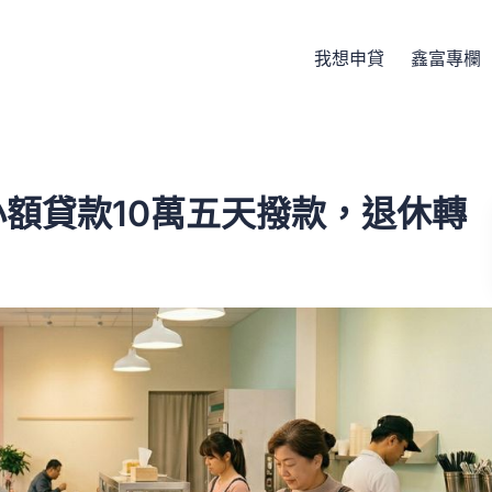
我想申貸
鑫富專欄
額貸款10萬五天撥款，退休轉